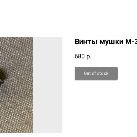
Винты мушки М-3
680
р.
Out of stock