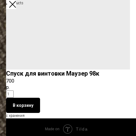
More products
Спуск для винтовки Маузер 98к
700
р.
В корзину
с хранения
Tilda
Made on