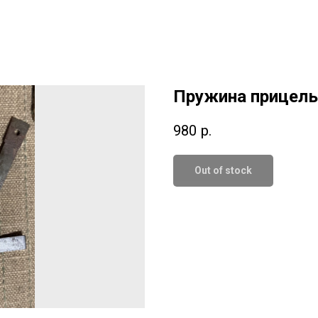
Пружина прицель
980
р.
Out of stock