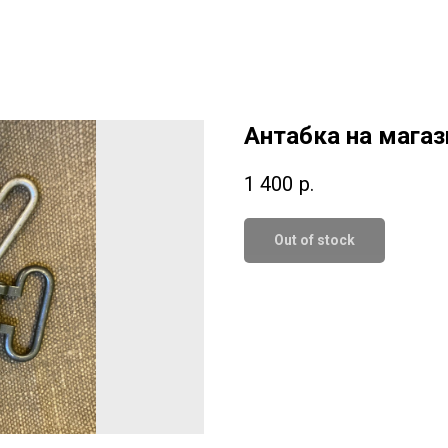
Антабка на магаз
1 400
р.
Out of stock