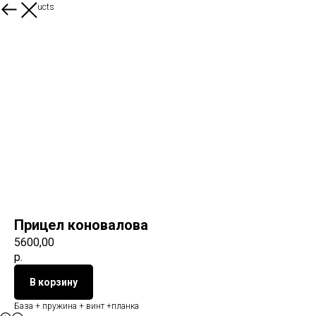
More products
Прицел коновалова
5600,00
р.
В корзину
База + пружина + винт +планка