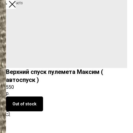
More products
Верхний спуск пулемета Максим (
автоспуск )
550
р.
Out of stock