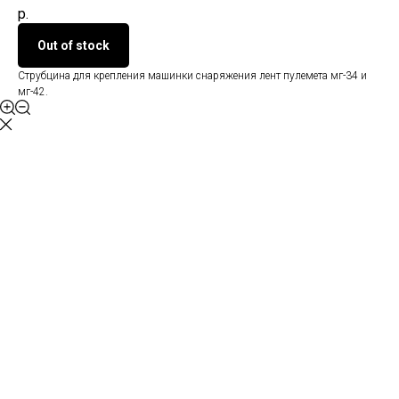
р.
Out of stock
Струбцина для крепления машинки снаряжения лент пулемета мг-34 и
мг-42.