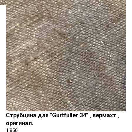
Струбцина для "Gurtfuller 34" , вермахт ,
оригинал.
1 850