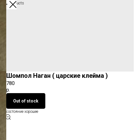
More products
Шомпол Наган ( царские клейма )
780
р.
Out of stock
состояние хорошее