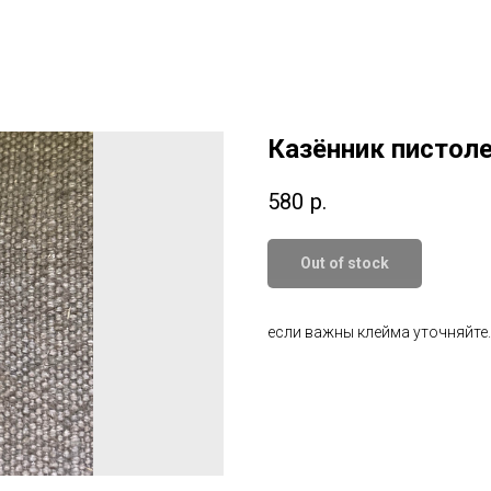
Казённик пистоле
580
р.
Out of stock
если важны клейма уточняйте