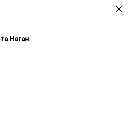
та Наган
.