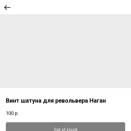
Винт шатуна для револьвера Наган
100
р.
Out of stock