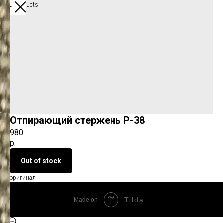
More products
Отпирающий стержень Р-38
980
р.
Out of stock
оригинал
Tilda
Made on