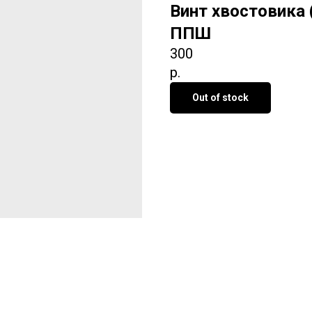
Винт хвостовика 
ППШ
300
р.
Out of stock